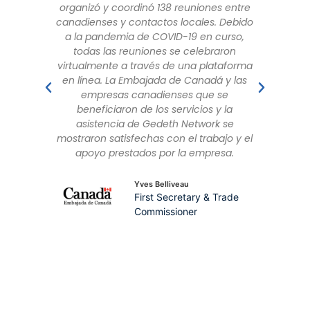
 entre
durante la creación de la agenda
 Debido
comercial como con el apoyo ofrecido
urso,
durante las visitas in situ a las empresas
ron
taforma
Marta Martínez
 y las
Directora Exportación
se
 la
 se
jo y el
sa.
rade